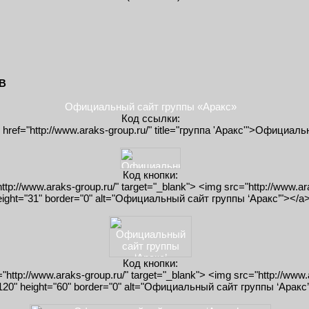
В
Официальный сайт группы «Аракс»
Код ссылки:
w" href="http://www.araks-group.ru/" title="группа 'Аракс'">Офици
Код кнопки:
"http://www.araks-group.ru/" target="_blank"> <img src="http://www.ar
eight="31" border="0" alt="Официальный сайт группы ‘Аракс’"></a
Код кнопки:
f="http://www.araks-group.ru/" target="_blank"> <img src="http://www
120" height="60" border="0" alt="Официальный сайт группы ‘Аракс