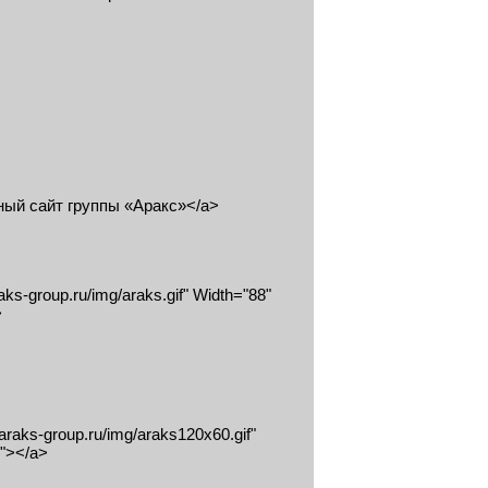
альный сайт группы «Аракс»</a>
aks-group.ru/img/araks.gif" Width="88"
>
.araks-group.ru/img/araks120x60.gif"
’"></a>