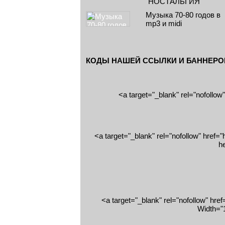
"НОСТАЛЬГИЯ"
Музыка 70-80 годов в
mp3 и midi
КОДЫ НАШЕЙ ССЫЛКИ И БАННЕРО
<a target="_blank" rel="nofollo
<a target="_blank" rel="nofollow" href=
h
<a target="_blank" rel="nofollow" hre
Width="